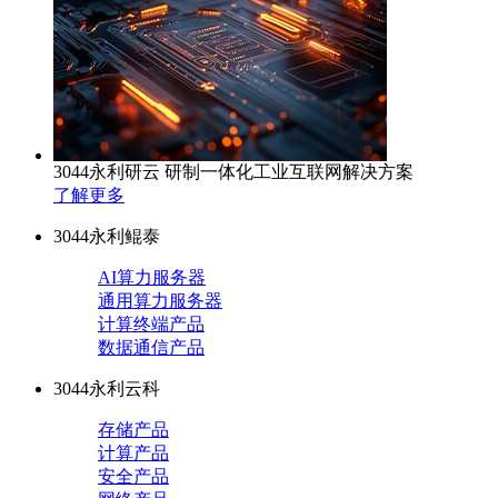
3044永利研云 研制一体化工业互联网解决方案
了解更多
3044永利鲲泰
AI算力服务器
通用算力服务器
计算终端产品
数据通信产品
3044永利云科
存储产品
计算产品
安全产品