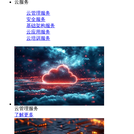
云服务
云管理服务
安全服务
基础架构服务
云应用服务
云培训服务
云管理服务
了解更多