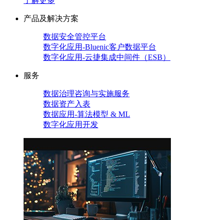
了解更多
产品及解决方案
数据安全管控平台
数字化应用-Bluenic客户数据平台
数字化应用-云捷集成中间件（ESB）
服务
数据治理咨询与实施服务
数据资产入表
数据应用-算法模型 & ML
数字化应用开发