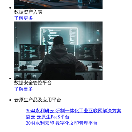
数据资产入表
了解更多
数据安全管控平台
了解更多
云原生产品及应用平台
3044永利研云 研制一体化工业互联网解决方案
磐云 云原生PaaS平台
3044永利云印 数字化文印管理平台