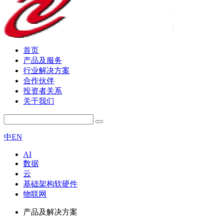
首页
产品及服务
行业解决方案
合作伙伴
投资者关系
关于我们
中
EN
AI
数据
云
基础架构软硬件
物联网
产品及解决方案